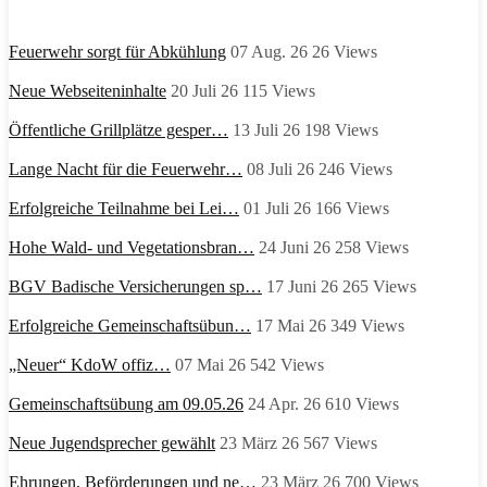
Feuerwehr sorgt für Abkühlung
07 Aug. 26
26
Views
Neue Webseiteninhalte
20 Juli 26
115
Views
Öffentliche Grillplätze gesper…
13 Juli 26
198
Views
Lange Nacht für die Feuerwehr…
08 Juli 26
246
Views
Erfolgreiche Teilnahme bei Lei…
01 Juli 26
166
Views
Hohe Wald- und Vegetationsbran…
24 Juni 26
258
Views
BGV Badische Versicherungen sp…
17 Juni 26
265
Views
Erfolgreiche Gemeinschaftsübun…
17 Mai 26
349
Views
„Neuer“ KdoW offiz…
07 Mai 26
542
Views
Gemeinschaftsübung am 09.05.26
24 Apr. 26
610
Views
Neue Jugendsprecher gewählt
23 März 26
567
Views
Ehrungen, Beförderungen und ne…
23 März 26
700
Views