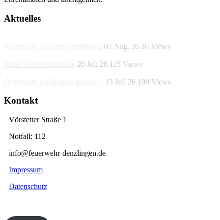
Aktuelles
Feuerwehr sorgt für Abkühlung
07 Aug. 26
26
Views
Neue Webseiteninhalte
20 Juli 26
115
Views
Öffentliche Grillplätze gesper…
13 Juli 26
198
Views
Kontakt
Vörstetter Straße 1
Notfall: 112
info@feuerwehr-denzlingen.de
Impressum
Datenschutz