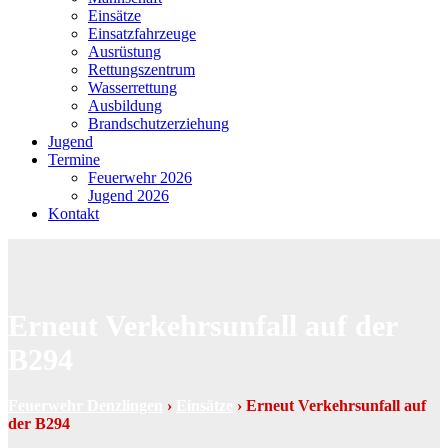
Einsätze
Einsatzfahrzeuge
Ausrüstung
Rettungszentrum
Wasserrettung
Ausbildung
Brandschutzerziehung
Jugend
Termine
Feuerwehr 2026
Jugend 2026
Kontakt
Erneut Verkehrsunfall auf der
B294
Feuerwehr Denzlingen
›
Einsätze
›
Erneut Verkehrsunfall auf
der B294