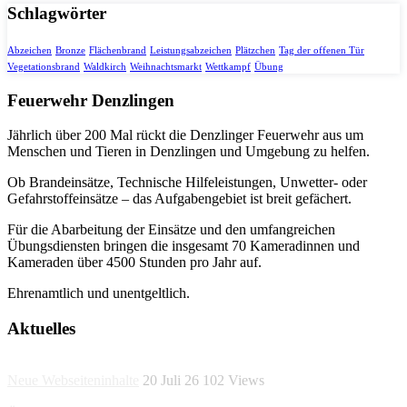
Schlagwörter
Abzeichen
Bronze
Flächenbrand
Leistungsabzeichen
Plätzchen
Tag der offenen Tür
Vegetationsbrand
Waldkirch
Weihnachtsmarkt
Wettkampf
Übung
Feuerwehr Denzlingen
Jährlich über 200 Mal rückt die Denzlinger Feuerwehr aus um
Menschen und Tieren in Denzlingen und Umgebung zu helfen.
Ob Brandeinsätze, Technische Hilfeleistungen, Unwetter- oder
Gefahrstoffeinsätze – das Aufgabengebiet ist breit gefächert.
Für die Abarbeitung der Einsätze und den umfangreichen
Übungsdiensten bringen die insgesamt 70 Kameradinnen und
Kameraden über 4500 Stunden pro Jahr auf.
Ehrenamtlich und unentgeltlich.
Aktuelles
Neue Webseiteninhalte
20 Juli 26
102
Views