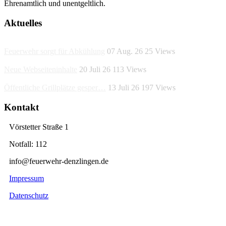
Ehrenamtlich und unentgeltlich.
Aktuelles
Feuerwehr sorgt für Abkühlung
07 Aug. 26
25
Views
Neue Webseiteninhalte
20 Juli 26
113
Views
Öffentliche Grillplätze gesper…
13 Juli 26
197
Views
Kontakt
Vörstetter Straße 1
Notfall: 112
info@feuerwehr-denzlingen.de
Impressum
Datenschutz