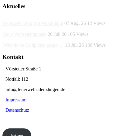
Aktuelles
Feuerwehr sorgt für Abkühlung
07 Aug. 26
12
Views
Neue Webseiteninhalte
20 Juli 26
105
Views
Öffentliche Grillplätze gesper…
13 Juli 26
186
Views
Kontakt
Vörstetter Straße 1
Notfall: 112
info@feuerwehr-denzlingen.de
Impressum
Datenschutz
Intern