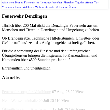
Abzeichen
Bronze
Flächenbrand
Leistungsabzeichen
Plätzchen
Tag der offenen Tür
Vegetationsbrand
Waldkirch
Weihnachtsmarkt
Wettkampf
Übung
Feuerwehr Denzlingen
Jährlich über 200 Mal rückt die Denzlinger Feuerwehr aus um
Menschen und Tieren in Denzlingen und Umgebung zu helfen.
Ob Brandeinsätze, Technische Hilfeleistungen, Unwetter- oder
Gefahrstoffeinsätze – das Aufgabengebiet ist breit gefächert.
Für die Abarbeitung der Einsätze und den umfangreichen
Übungsdiensten bringen die insgesamt 70 Kameradinnen und
Kameraden über 4500 Stunden pro Jahr auf.
Ehrenamtlich und unentgeltlich.
Aktuelles
Feuerwehr sorgt für Abkühlung
07 Aug. 26
22
Views
Neue Webseiteninhalte
20 Juli 26
110
Views
Öffentliche Grillplätze gesper…
13 Juli 26
193
Views