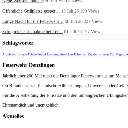
Neue Webseiteninhalte
20 Juli 26
108
Views
Öffentliche Grillplätze gesper…
13 Juli 26
190
Views
Lange Nacht für die Feuerwehr…
08 Juli 26
237
Views
Erfolgreiche Teilnahme bei Lei…
01 Juli 26
157
Views
Schlagwörter
Abzeichen
Bronze
Flächenbrand
Leistungsabzeichen
Plätzchen
Tag der offenen Tür
Vegetati
Feuerwehr Denzlingen
Jährlich über 200 Mal rückt die Denzlinger Feuerwehr aus um Mens
Ob Brandeinsätze, Technische Hilfeleistungen, Unwetter- oder Gefahrs
Für die Abarbeitung der Einsätze und den umfangreichen Übungsdie
Ehrenamtlich und unentgeltlich.
Aktuelles