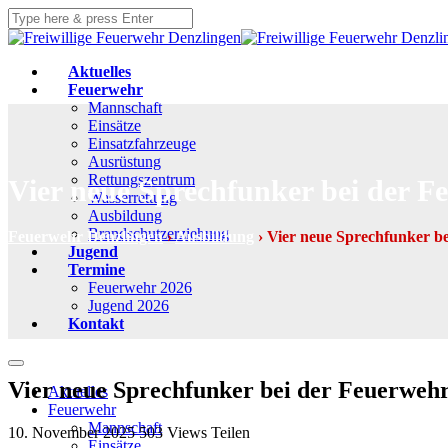
Aktuelles
Feuerwehr
Mannschaft
Einsätze
Einsatzfahrzeuge
Ausrüstung
Rettungszentrum
Vier neue Sprechfunker bei der F
Wasserrettung
Ausbildung
Brandschutzerziehung
Feuerwehr Denzlingen
›
Ausbildung
›
Vier neue Sprechfunker b
Jugend
Termine
Feuerwehr 2026
Jugend 2026
Kontakt
Vier neue Sprechfunker bei der Feuerweh
Aktuelles
Feuerwehr
Mannschaft
10. November 2025
503
Views
Teilen
Einsätze