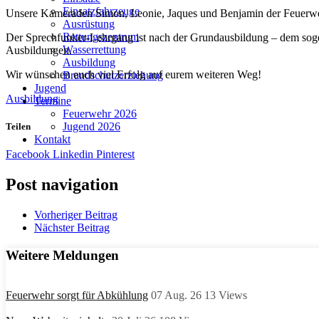
Einsatzfahrzeuge
Unsere Kameraden Simon, Leonie, Jaques und Benjamin der Feuerwe
Ausrüstung
Rettungszentrum
Der Sprechfunker-Lehrgang ist nach der Grundausbildung – dem soge
Wasserrettung
Ausbildungen.
Ausbildung
Wir wünschen euch viel Erfolg auf eurem weiteren Weg!
Brandschutzerziehung
Jugend
Ausbildung
Termine
Feuerwehr 2026
Jugend 2026
Teilen
Kontakt
Facebook
Linkedin
Pinterest
Post navigation
Vorheriger Beitrag
Nächster Beitrag
Weitere Meldungen
Feuerwehr sorgt für Abkühlung
07 Aug. 26
13
Views