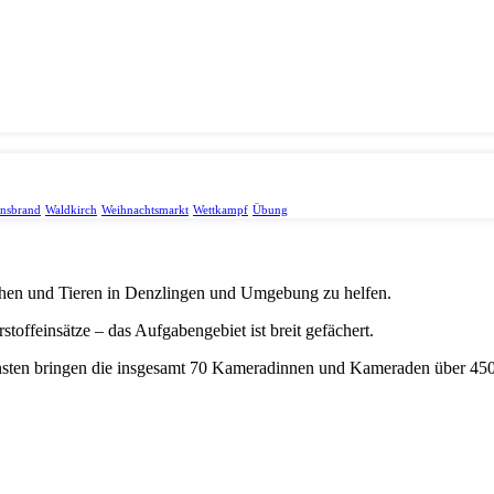
onsbrand
Waldkirch
Weihnachtsmarkt
Wettkampf
Übung
chen und Tieren in Denzlingen und Umgebung zu helfen.
toffeinsätze – das Aufgabengebiet ist breit gefächert.
nsten bringen die insgesamt 70 Kameradinnen und Kameraden über 4500