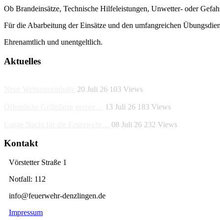
Ob Brandeinsätze, Technische Hilfeleistungen, Unwetter- oder Gefahrs
Für die Abarbeitung der Einsätze und den umfangreichen Übungsdie
Ehrenamtlich und unentgeltlich.
Aktuelles
Neue Webseiteninhalte
20 Juli 26
103
Views
Öffentliche Grillplätze gesper…
13 Juli 26
183
Views
Lange Nacht für die Feuerwehr…
08 Juli 26
232
Views
Kontakt
Vörstetter Straße 1
Notfall: 112
info@feuerwehr-denzlingen.de
Impressum