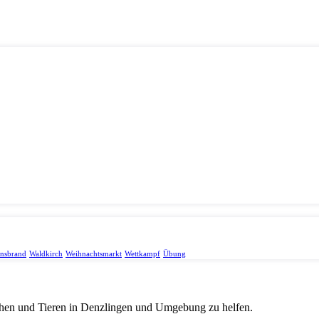
onsbrand
Waldkirch
Weihnachtsmarkt
Wettkampf
Übung
chen und Tieren in Denzlingen und Umgebung zu helfen.