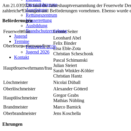
Einsatzfahrzeuge
Am 21.03.2026 fand die Jahreshauptversammlung der Feuerwehr Denzl
Ausrüstung
zahlreiche Ehrungen und Beförderungen vornehmen. Ebenso wurde e
Rettungszentrum
Wasserrettung
Beförderungen
Ausbildung
Brandschutzerziehung
Feuerwehrfrau
Leonie Seiter
Jugend
Leonhard Abel
Termine
Felix Binder
Oberfeuerwehrmann/frau
Feuerwehr 2026
Lisa Eble-Zota
Jugend 2026
Christian Scheschonk
Kontakt
Pascal Schimanski
Julian Steiert
Hauptfeuerwehrmann/frau
Sarah Winkler-Köhler
Christian Hantz
Löschmeister
Nicolai Düball
Oberlöschmeister
Alexander Götterd
Gregor Grabs
Hauptlöschmeister
Mathias Nübling
Brandmeister
Marco Barnick
Oberbrandmeister
Jens Koschella
Ehrungen