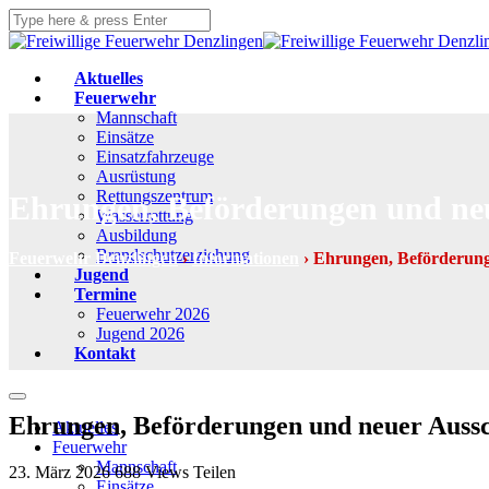
Aktuelles
Feuerwehr
Mannschaft
Einsätze
Einsatzfahrzeuge
Ausrüstung
Rettungszentrum
Ehrungen, Beförderungen und ne
Wasserrettung
Ausbildung
Brandschutzerziehung
Feuerwehr Denzlingen
›
Informationen
›
Ehrungen, Beförderung
Jugend
Termine
Feuerwehr 2026
Jugend 2026
Kontakt
Ehrungen, Beförderungen und neuer Auss
Aktuelles
Feuerwehr
Mannschaft
23. März 2026
688
Views
Teilen
Einsätze