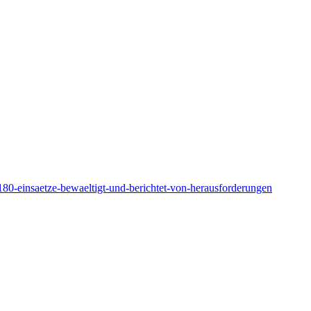
180-einsaetze-bewaeltigt-und-berichtet-von-herausforderungen