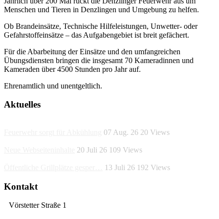
Jährlich über 200 Mal rückt die Denzlinger Feuerwehr aus um
Menschen und Tieren in Denzlingen und Umgebung zu helfen.
Ob Brandeinsätze, Technische Hilfeleistungen, Unwetter- oder
Gefahrstoffeinsätze – das Aufgabengebiet ist breit gefächert.
Für die Abarbeitung der Einsätze und den umfangreichen
Übungsdiensten bringen die insgesamt 70 Kameradinnen und
Kameraden über 4500 Stunden pro Jahr auf.
Ehrenamtlich und unentgeltlich.
Aktuelles
Feuerwehr sorgt für Abkühlung
07 Aug. 26
20
Views
Neue Webseiteninhalte
20 Juli 26
109
Views
Öffentliche Grillplätze gesper…
13 Juli 26
192
Views
Kontakt
Vörstetter Straße 1