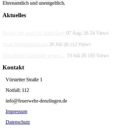
Ehrenamtlich und unentgeltlich.
Aktuelles
Feuerwehr sorgt für Abkühlung
07 Aug. 26
24
Views
Neue Webseiteninhalte
20 Juli 26
112
Views
Öffentliche Grillplätze gesper…
13 Juli 26
195
Views
Kontakt
Vörstetter Straße 1
Notfall: 112
info@feuerwehr-denzlingen.de
Impressum
Datenschutz