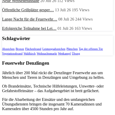
Neue Webseiteninhalte
20 Juli 26
112
Views
Öffentliche Grillplätze gesper…
13 Juli 26
195
Views
Lange Nacht für die Feuerwehr…
08 Juli 26
244
Views
Erfolgreiche Teilnahme bei Lei…
01 Juli 26
163
Views
Schlagwörter
Abzeichen
Bronze
Flächenbrand
Leistungsabzeichen
Plätzchen
Tag der offenen Tür
Vegetationsbrand
Waldkirch
Weihnachtsmarkt
Wettkampf
Übung
Feuerwehr Denzlingen
Jährlich über 200 Mal rückt die Denzlinger Feuerwehr aus um
Menschen und Tieren in Denzlingen und Umgebung zu helfen.
Ob Brandeinsätze, Technische Hilfeleistungen, Unwetter- oder
Gefahrstoffeinsätze – das Aufgabengebiet ist breit gefächert.
Für die Abarbeitung der Einsätze und den umfangreichen
Übungsdiensten bringen die insgesamt 70 Kameradinnen und
Kameraden über 4500 Stunden pro Jahr auf.