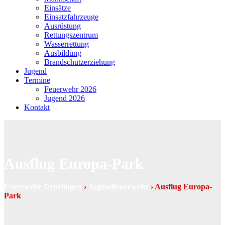
Einsätze
Einsatzfahrzeuge
Ausrüstung
Rettungszentrum
Wasserrettung
Ausbildung
Brandschutzerziehung
Jugend
Termine
Feuerwehr 2026
Jugend 2026
Kontakt
Ausflug Europa-Park
Feuerwehr Denzlingen
›
Jugendfeuerwehr
›
Ausflug Europa-
Park