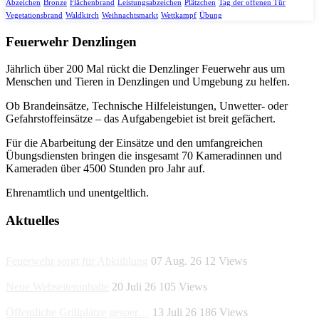
Abzeichen
Bronze
Flächenbrand
Leistungsabzeichen
Plätzchen
Tag der offenen Tür
Vegetationsbrand
Waldkirch
Weihnachtsmarkt
Wettkampf
Übung
Feuerwehr Denzlingen
Jährlich über 200 Mal rückt die Denzlinger Feuerwehr aus um
Menschen und Tieren in Denzlingen und Umgebung zu helfen.
Ob Brandeinsätze, Technische Hilfeleistungen, Unwetter- oder
Gefahrstoffeinsätze – das Aufgabengebiet ist breit gefächert.
Für die Abarbeitung der Einsätze und den umfangreichen
Übungsdiensten bringen die insgesamt 70 Kameradinnen und
Kameraden über 4500 Stunden pro Jahr auf.
Ehrenamtlich und unentgeltlich.
Aktuelles
Feuerwehr sorgt für Abkühlung
07 Aug. 26
12
Views
Neue Webseiteninhalte
20 Juli 26
105
Views
Öffentliche Grillplätze gesper…
13 Juli 26
186
Views