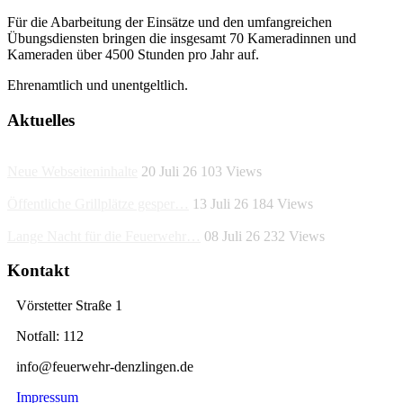
Für die Abarbeitung der Einsätze und den umfangreichen
Übungsdiensten bringen die insgesamt 70 Kameradinnen und
Kameraden über 4500 Stunden pro Jahr auf.
Ehrenamtlich und unentgeltlich.
Aktuelles
Neue Webseiteninhalte
20 Juli 26
103
Views
Öffentliche Grillplätze gesper…
13 Juli 26
184
Views
Lange Nacht für die Feuerwehr…
08 Juli 26
232
Views
Kontakt
Vörstetter Straße 1
Notfall: 112
info@feuerwehr-denzlingen.de
Impressum