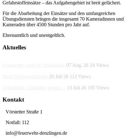
Gefahrstoffeinsätze – das Aufgabengebiet ist breit gefächert.
Für die Abarbeitung der Einsätze und den umfangreichen
Übungsdiensten bringen die insgesamt 70 Kameradinnen und
Kameraden über 4500 Stunden pro Jahr auf.
Ehrenamtlich und unentgeltlich.
Aktuelles
Feuerwehr sorgt für Abkühlung
07 Aug. 26
24
Views
Neue Webseiteninhalte
20 Juli 26
112
Views
Öffentliche Grillplätze gesper…
13 Juli 26
195
Views
Kontakt
Vörstetter Straße 1
Notfall: 112
info@feuerwehr-denzlingen.de