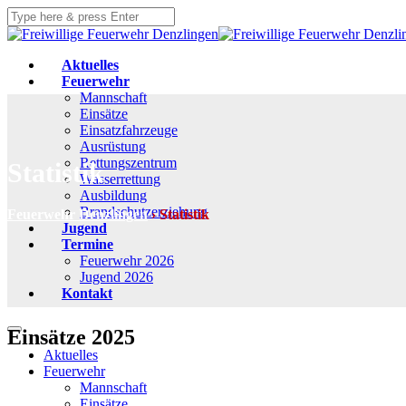
Aktuelles
Feuerwehr
Mannschaft
Einsätze
Einsatzfahrzeuge
Ausrüstung
Rettungszentrum
Statistik
Wasserrettung
Ausbildung
Brandschutzerziehung
Feuerwehr Denzlingen
›
Statistik
Jugend
Termine
Feuerwehr 2026
Jugend 2026
Kontakt
Einsätze
2025
Aktuelles
Feuerwehr
Mannschaft
Einsätze