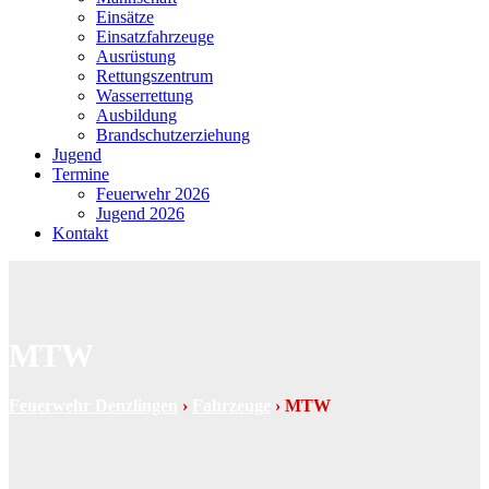
Einsätze
Einsatzfahrzeuge
Ausrüstung
Rettungszentrum
Wasserrettung
Ausbildung
Brandschutzerziehung
Jugend
Termine
Feuerwehr 2026
Jugend 2026
Kontakt
MTW
Feuerwehr Denzlingen
›
Fahrzeuge
›
MTW