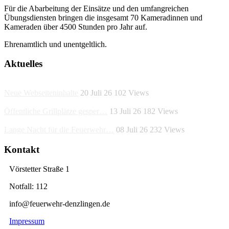
Für die Abarbeitung der Einsätze und den umfangreichen
Übungsdiensten bringen die insgesamt 70 Kameradinnen und
Kameraden über 4500 Stunden pro Jahr auf.
Ehrenamtlich und unentgeltlich.
Aktuelles
Neue Webseiteninhalte
20 Juli 26
102
Views
Öffentliche Grillplätze gesper…
13 Juli 26
182
Views
Lange Nacht für die Feuerwehr…
08 Juli 26
232
Views
Kontakt
Vörstetter Straße 1
Notfall: 112
info@feuerwehr-denzlingen.de
Impressum