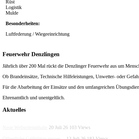
Rüst
Logistik
Mulde
Besonderheiten:
Luftfederung / Wiegeeinrichtung
Feuerwehr Denzlingen
Jährlich über 200 Mal rückt die Denzlinger Feuerwehr aus um Mens
Ob Brandeinsätze, Technische Hilfeleistungen, Unwetter- oder Gefahrs
Für die Abarbeitung der Einsätze und den umfangreichen Übungsdie
Ehrenamtlich und unentgeltlich.
Aktuelles
Neue Webseiteninhalte
20 Juli 26
103
Views
Öffentliche Grillplätze gesper…
13 Juli 26
183
Views