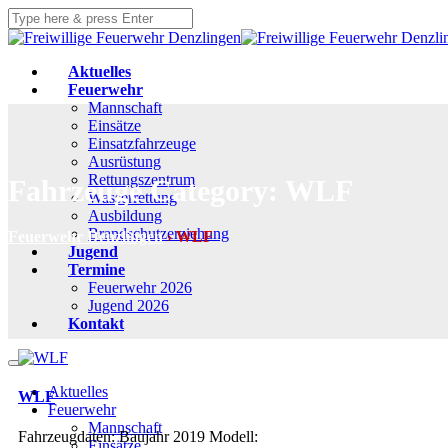
Aktuelles
Feuerwehr
Mannschaft
Einsätze
Einsatzfahrzeuge
Ausrüstung
Rettungszentrum
Fahrzeuge Category:
WLF
Wasserrettung
Ausbildung
Brandschutzerziehung
Feuerwehr Denzlingen
›
WLF
Jugend
Termine
Feuerwehr 2026
Jugend 2026
Kontakt
Aktuelles
WLF
Feuerwehr
Mannschaft
Fahrzeugdaten: Baujahr 2019 Modell:
Einsätze