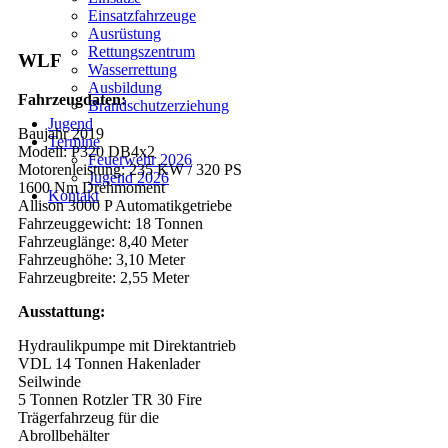
Einsatzfahrzeuge
Ausrüstung
Rettungszentrum
WLF
Wasserrettung
Ausbildung
Fahrzeugdaten:
Brandschutzerziehung
Jugend
Baujahr 2019
Termine
Modell: P320 DB4x2
Feuerwehr 2026
Motorenleistung: 235 KW / 320 PS
Jugend 2026
1600 Nm Drehmoment
Kontakt
Allison 3000 P Automatikgetriebe
Fahrzeuggewicht: 18 Tonnen
Fahrzeuglänge: 8,40 Meter
Fahrzeughöhe: 3,10 Meter
Fahrzeugbreite: 2,55 Meter
Ausstattung:
Hydraulikpumpe mit Direktantrieb
VDL 14 Tonnen Hakenlader
Seilwinde
5 Tonnen Rotzler TR 30 Fire
Trägerfahrzeug für die
Abrollbehälter