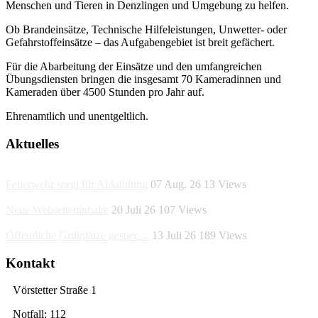
Menschen und Tieren in Denzlingen und Umgebung zu helfen.
Ob Brandeinsätze, Technische Hilfeleistungen, Unwetter- oder
Gefahrstoffeinsätze – das Aufgabengebiet ist breit gefächert.
Für die Abarbeitung der Einsätze und den umfangreichen
Übungsdiensten bringen die insgesamt 70 Kameradinnen und
Kameraden über 4500 Stunden pro Jahr auf.
Ehrenamtlich und unentgeltlich.
Aktuelles
Feuerwehr sorgt für Abkühlung
07 Aug. 26
13
Views
Neue Webseiteninhalte
20 Juli 26
107
Views
Öffentliche Grillplätze gesper…
13 Juli 26
189
Views
Kontakt
Vörstetter Straße 1
Notfall: 112