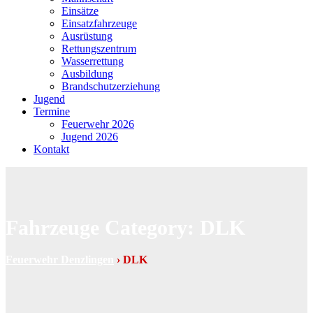
Einsätze
Einsatzfahrzeuge
Ausrüstung
Rettungszentrum
Wasserrettung
Ausbildung
Brandschutzerziehung
Jugend
Termine
Feuerwehr 2026
Jugend 2026
Kontakt
Fahrzeuge Category:
DLK
Feuerwehr Denzlingen
›
DLK