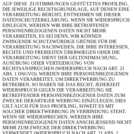
AUF DIESE ZUSTIMMUNGEN GESTÜTZTES PROFILING.
DIE JEWEILIGE RECHTSGRUNDLAGE, AUF DENEN EINE
VERARBEITUNG BERUHT, ENTNEHMEN SIE DIESER
DATENSCHUTZERKLÄRUNG. WENN SIE WIDERSPRUCH
EINLEGEN, WERDEN WIR IHRE BETROFFENEN
PERSONENBEZOGENEN DATEN NICHT MEHR
VERARBEITEN, ES SEI DENN, WIR KÖNNEN
ZWINGENDE SCHUTZWÜRDIGE GRÜNDE FÜR DIE
VERARBEITUNG NACHWEISEN, DIE IHRE INTERESSEN,
RECHTE UND FREIHEITEN ÜBERWIEGEN ODER DIE
VERARBEITUNG DIENT DER GELTENDMACHUNG,
AUSÜBUNG ODER VERTEIDIGUNG VON
RECHTSANSPRÜCHEN (WIDERSPRUCH NACH ART. 21
ABS. 1 DSGVO). WERDEN IHRE PERSONENBEZOGENEN
DATEN VERARBEITET, UM DIREKTWERBUNG ZU
BETREIBEN, SO HABEN SIE DAS RECHT, JEDERZEIT
WIDERSPRUCH GEGEN DIE VERARBEITUNG SIE
BETREFFENDER PERSONENBEZOGENER DATEN ZUM
ZWECKE DERARTIGER WERBUNG EINZULEGEN; DIES
GILT AUCH FÜR DAS PROFILING, SOWEIT ES MIT
SOLCHER DIREKTWERBUNG IN VERBINDUNG STEHT.
WENN SIE WIDERSPRECHEN, WERDEN IHRE
PERSONENBEZOGENEN DATEN ANSCHLIESSEND NICHT
MEHR ZUM ZWECKE DER DIREKTWERBUNG
VERWENDET (WIDERSPRUCH NACH ART. 21 ABS. 2