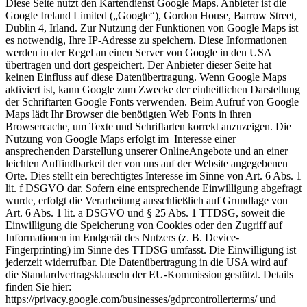
Diese Seite nutzt den Kartendienst Google Maps. Anbieter ist die
Google Ireland Limited („Google“), Gordon House, Barrow Street,
Dublin 4, Irland. Zur Nutzung der Funktionen von Google Maps ist
es notwendig, Ihre IP-Adresse zu speichern. Diese Informationen
werden in der Regel an einen Server von Google in den USA
übertragen und dort gespeichert. Der Anbieter dieser Seite hat
keinen Einfluss auf diese Datenübertragung. Wenn Google Maps
aktiviert ist, kann Google zum Zwecke der einheitlichen Darstellung
der Schriftarten Google Fonts verwenden. Beim Aufruf von Google
Maps lädt Ihr Browser die benötigten Web Fonts in ihren
Browsercache, um Texte und Schriftarten korrekt anzuzeigen. Die
Nutzung von Google Maps erfolgt im Interesse einer
ansprechenden Darstellung unserer OnlineAngebote und an einer
leichten Auffindbarkeit der von uns auf der Website angegebenen
Orte. Dies stellt ein berechtigtes Interesse im Sinne von Art. 6 Abs. 1
lit. f DSGVO dar. Sofern eine entsprechende Einwilligung abgefragt
wurde, erfolgt die Verarbeitung ausschließlich auf Grundlage von
Art. 6 Abs. 1 lit. a DSGVO und § 25 Abs. 1 TTDSG, soweit die
Einwilligung die Speicherung von Cookies oder den Zugriff auf
Informationen im Endgerät des Nutzers (z. B. Device-
Fingerprinting) im Sinne des TTDSG umfasst. Die Einwilligung ist
jederzeit widerrufbar. Die Datenübertragung in die USA wird auf
die Standardvertragsklauseln der EU-Kommission gestützt. Details
finden Sie hier:
https://privacy.google.com/businesses/gdprcontrollerterms/ und