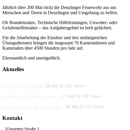
Jährlich über 200 Mal rückt die Denzlinger Feuerwehr aus um
Menschen und Tieren in Denzlingen und Umgebung zu helfen.
Ob Brandeinsätze, Technische Hilfeleistungen, Unwetter- oder
Gefahrstoffeinsätze – das Aufgabengebiet ist breit gefächert.
Für die Abarbeitung der Einsätze und den umfangreichen
Übungsdiensten bringen die insgesamt 70 Kameradinnen und
Kameraden über 4500 Stunden pro Jahr auf.
Ehrenamtlich und unentgeltlich.
Aktuelles
Neue Webseiteninhalte
20 Juli 26
103
Views
Öffentliche Grillplätze gesper…
13 Juli 26
182
Views
Lange Nacht für die Feuerwehr…
08 Juli 26
232
Views
Kontakt
Vörstetter Straße 1